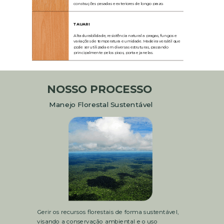
construções pesadas e exteriores de longo prazo.
TAUARI
Alta durabilidade, resistência natural a pragas, fungos e
variações de temperatura e umidade. Madeira versátil que
pode ser utilizada em diversas estruturas, passando
principalmente pelos pisos, porta e janelas.
NOSSO PROCESSO
Manejo Florestal Sustentável
Gerir os recursos florestais de forma sustentável,
visando a conservação ambiental
e o uso