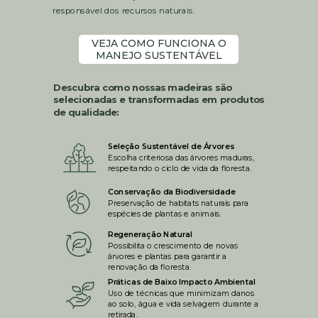
responsável dos recursos naturais.
VEJA COMO FUNCIONA O
MANEJO SUSTENTÁVEL
Descubra como nossas madeiras são
selecionadas e transformadas em produtos
de qualidade:
Seleção Sustentável de Árvores
Escolha criteriosa das árvores maduras,
respeitando o ciclo de
vida da floresta.
Conservação da Biodiversidade
Preservação de habitats naturais para
espécies de plantas e animais.
Regeneração Natural
Possibilita o crescimento de novas
árvores e plantas para garantir a
renovação da floresta.
Práticas de Baixo Impacto Ambiental
Uso de técnicas que minimizam danos
ao solo, água e vida selvagem durante a
retirada.