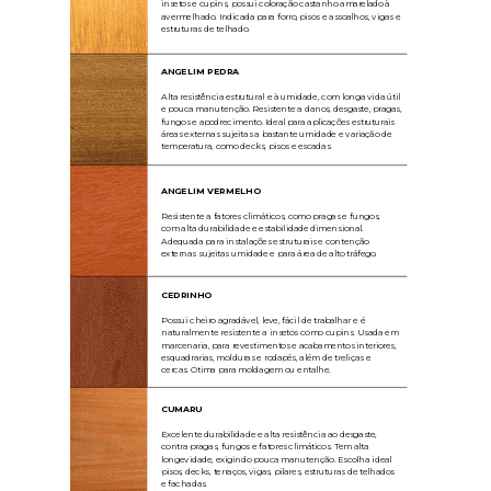
insetos e cupins, possui coloração castanho amarelado à
avermelhado. Indicada para forro, pisos e assoalhos,
vigas e
estruturas de telhado.
ANGELIM PEDRA
Alta resistência estrutural e à umidade, com longa vida útil
e pouca manutenção. Resistente a danos, desgaste, pragas,
fungos e apodrecimento. Ideal para aplicações estruturais
áreas externas sujeitas a bastante umidade e variação de
temperatura, como decks, pisos e escadas.
ANGELIM VERMELHO
Resistente a fatores climáticos, como pragas e fungos,
com alta durabilidade e estabilidade dimensional.
Adequada para instalações estruturais e contenção
externas sujeitas umidade e para área de alto tráfego.
CEDRINHO
Possui cheiro agradável, leve, fácil de trabalhar e é
naturalmente resistente a insetos como cupins. Usada em
marcenaria, para revestimentos e acabamentos interiores,
esquadrarias, molduras e rodapés, além de treliças e
cercas. Ótima para moldagem ou entalhe.
CUMARU
Excelente durabilidade e alta resistência ao desgaste,
contra pragas, fungos e fatores climáticos. Tem alta
longevidade, exigindo pouca manutenção. Escolha ideal
pisos, decks, terraços, vigas, pilares, estruturas de telhados
e fachadas.