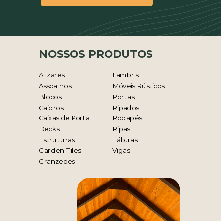
NOSSOS PRODUTOS
Alizares
Lambris
Assoalhos
Móveis Rústicos
Blocos
Portas
Caibros
Ripados
Caixas de Porta
Rodapés
Decks
Ripas
Estruturas
Tábuas
Garden Tiles
Vigas
Granzepes