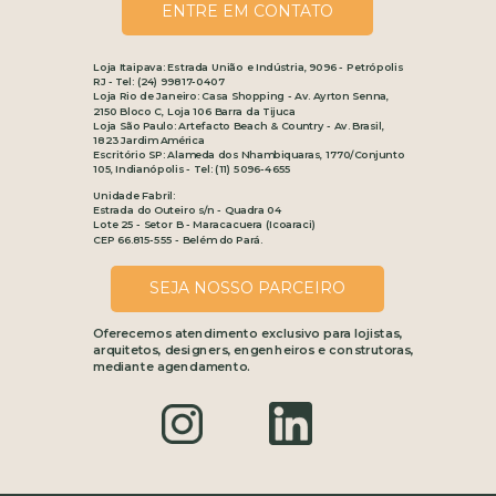
ENTRE EM CONTATO
Loja Itaipava: Estrada União e Indústria, 9096 - Petrópolis
RJ - Tel: (24) 99817-0407
Loja Rio de Janeiro: Casa Shopping - Av. Ayrton Senna,
2150 Bloco C, Loja 106 Barra da Tijuca
Loja São Paulo: Artefacto Beach & Country - Av. Brasil,
1823 Jardim América
Escritório SP: Alameda dos Nhambiquaras, 1770/Conjunto
105, Indianópolis - Tel: (11) 5096-4655
Unidade Fabril:
Estrada do Outeiro s/n - Quadra 04
Lote 25 - Setor B - Maracacuera (Icoaraci)
CEP 66.815-555 - Belém do Pará.
SEJA NOSSO PARCEIRO
Oferecemos atendimento exclusivo para lojistas,
arquitetos, designers, engenheiros e construtoras,
mediante agendamento.