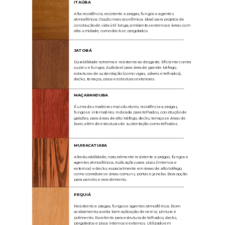
ITAÚBA
Alta resistência, resistente a pragas, fungos e agentes
atmosféricos. Opção mais econômica. Ideal para projetos de
construção de vida útil longa, ambientes externos e áreas com
alta umidade, como decks e pergolados.
JATOBÁ
Durabilidade extrema e resistente ao desgaste. Eficiente contra
cupins e fungos. Aplicável para área de grande tráfego,
estruturas de sustentação (como vigas, pilares e telhados),
decks, terraços, pisos e estruturas exteriores.
MAÇARANDUBA
É uma das madeiras mais duráveis, resistência a pragas,
fungos e intempéries. Indicada para telhados, construção de
galpões, para áreas de alto tráfego, decks, terraços e áreas de
lazer, além de estruturas de sustentação como telhados.
MUIRACATIARA
Alta durabilidade, naturalmente resistente a pragas, fungos e
agentes atmosféricos. Aplicações para pisos (internos e
externos) e decks, especialmente em áreas de alto tráfego,
como corredores e áreas comuns, portas e janelas. Boa opção
para painéis e revestimento.
PEQUIÁ
Resistente a pragas, fungos e agentes atmosféricos. Bom
acabamento, aceita bem aplicação de verniz, pintura e
polimento. Excelente para estrutura de telhados, decks,
pergolados e pisos internos e externos. Utilizado em