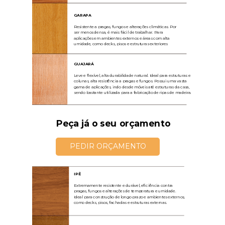
GARAPA
Resistente a pragas, fungos e alterações climáticas. Por
ser menos densa, é mais fácil de trabalhar. Para
aplicações em ambientes externos e áreas com alta
umidade, como decks, pisos e estruturas exteriores
GUAJARÁ
Leve e flexível, alta durabilidade natural. Ideal para estruturas e
colunas, alta resistência a pragas e fungos. Possui uma vasta
gama de aplicações, indo desde móveis até estruturas da casa,
sendo bastante utilizada para a fabricação de ripas de madeira.
Peça já o seu orçamento
PEDIR ORÇAMENTO
IPÊ
Extremamente resistente e durável, eficiência contra
pragas, fungos e alterações de temperatura e umidade.
Ideal para construção de longo prazo e ambientes externos,
como decks, pisos, fachadas e estruturas externas.